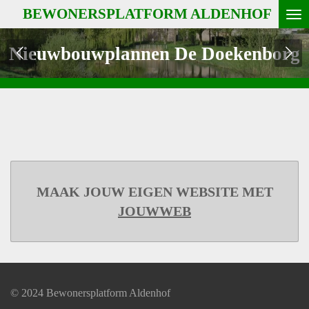
BEWONERSPLATFORM ALDENHOF
Ga
direct
Nieuwbouwplannen De Doekenborg
naar
de
hoofdinhoud
MAAK JOUW EIGEN WEBSITE MET
JOUWWEB
© 2024 Bewonersplatform Aldenhof