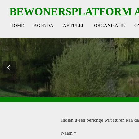
Ga
BEWONERSPLATFORM 
direct
naar
HOME
AGENDA
AKTUEEL
ORGANISATIE
O
de
hoofdinhoud
Indien u een berichtje wilt sturen kan da
Naam *