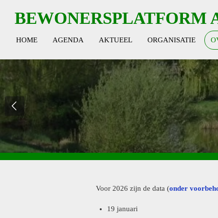
Ga
BEWONERSPLATFORM 
direct
naar
HOME
AGENDA
AKTUEEL
ORGANISATIE
O
de
hoofdinhoud
Voor 2026 zijn de data (
onder voorbeh
19 januari